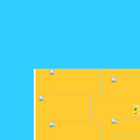
Lege
E
En