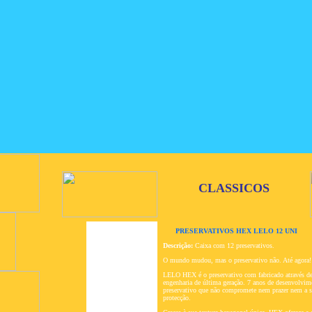
CLASSICOS
PRESERVATIVOS HEX LELO 12 UNI
Descrição:
Caixa com 12 preservativos.
O mundo mudou, mas o preservativo não. Até agora!
LELO HEX é o preservativo com fabricado através de
engenharia de última geração. 7 anos de desenvolvi
preservativo que não compromete nem prazer nem a s
protecção.