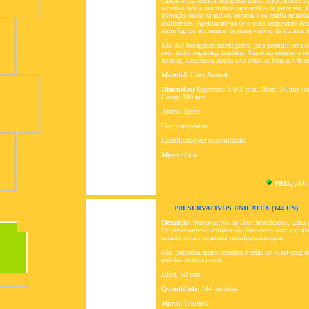
Graças à sua textura hexagonal única, HEX oferece a 
sensibilidade e intimidade para ambos os parceiros. É
inovação desde há muitas décadas e os media mundia
indiferentes. Apelidaram-na de o mais importante av
tecnológicos em termos de preservativos da últimas 
São 350 hexágonos interligados, para permitir uma s
com maior segurança também. Suave no exterior e te
interior, a estrutura adapta-se a todas as formas e feit
Material:
Látex Natural
Dimensões:
Espessura: 0.045 mm; Diam: 54 mm (ta
Comp: 180 mm
Aroma ligeiro
Cor: transparente
Lubrificado(sem espermicidal)
Marca:
Lelo
PREï¿½O:
PRESERVATIVOS UNILATEX (144 UN)
Descrição:
Preservativos de látex lubrificados, caixa
Os preservativos Unilatex são fabricados com o melho
usando a mais avançada tecnologia europeia.
São individualmente testados e estão no nivel exigid
padrões internacionais.
Diâm. 53 mm
Quantidade:
144 unidades
Marca:
Unilatex