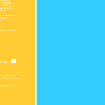
garantia de
 a principal
is não ficaram
anço em termos
décadas.
ensibilidade maior,
xturizado no
os.
manho standard);
 19.90ï¿½
 de 144 unidades.
r latex do planeta,
o por todos os