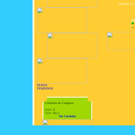
Descriï¿½ï¿
Le
DUREX
FEMININOS
Carrinho de Compras
Items:
0
Valor:
0ï¿½
Ver Carrinho