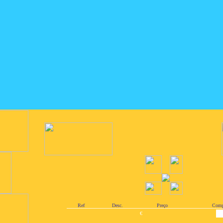
Ref
Desc.
Preço
Comp
€