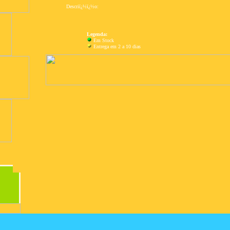
Descriï¿½ï¿½o:
Legenda:
Em Stock
Entrega em 2 a 10 dias